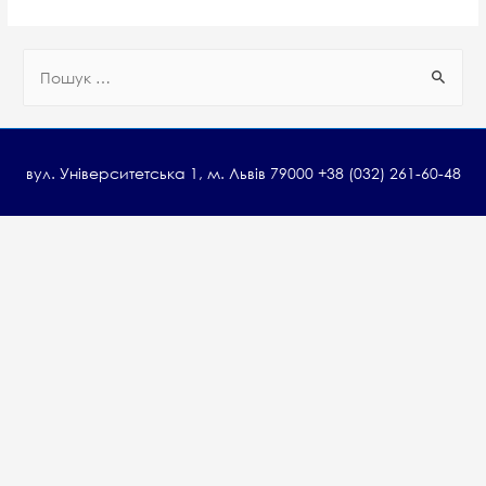
П
о
ш
у
вул. Університетська 1, м. Львів 79000 +38 (032) 261-60-48
к
: